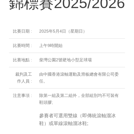
錦標賽2025/2026
比賽日期 :
2025年5月4日（星期日）
比賽時間 :
上午9時開始
比賽地點 :
柴灣公園2號硬地小型足球場
裁判及工
由中國香港滾軸運動及滑板總會有限公司委
作人員 :
任。
注意事項 :
除第一組及第二組外，全部組別均不可裝有
鞋頭膠;
參賽者可選用雙線（即傳統滾軸溜冰
鞋）或單線滾軸溜冰鞋;