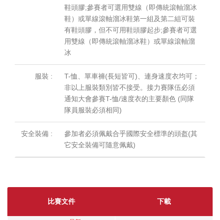
鞋頭膠;參賽者可選用雙線（即傳統滾軸溜冰
鞋）或單線滾軸溜冰鞋第一組及第二組可裝
有鞋頭膠，但不可用鞋頭膠起步;參賽者可選
用雙線（即傳統滾軸溜冰鞋）或單線滾軸溜
冰
服裝 :
T-恤、單車褲(長短皆可)、連身速度衣均可；
非以上服裝類別皆不接受。接力賽隊伍必須
通知大會參賽T-恤/速度衣的主要顏色 (同隊
隊員服裝必須相同)
安全裝備 :
參加者必須佩戴合乎國際安全標準的頭盔(其
它安全裝備可隨意佩戴)
比賽文件
下載