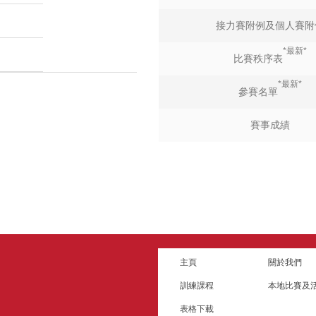
接力賽附例及個人賽附
*最新*
比賽秩序表
*最新*
參賽名單
賽事成績
主頁
關於我們
訓練課程
本地比賽及
表格下載