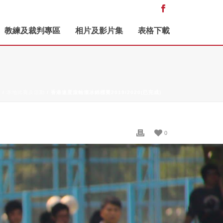
教練及裁判專區
相片及影片集
表格下載
E
/
本地比賽及活動
/ 香港速度滾軸溜冰錦標賽2019/2020(已完成)
0