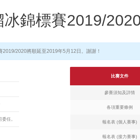
錦標賽2019/202
19/2020將順延至2019年5月12日。謝謝！
比賽文件
參賽須知及詳情
場
各項重要條例
司委任。
報名表 (個人賽事)
報名表 (接力賽事)