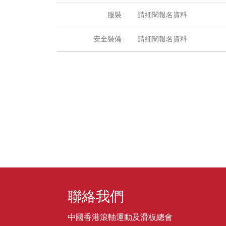
服裝 :
請細閱報名資料
安全裝備 :
請細閱報名資料
聯絡我們
中國香港滾軸運動及滑板總會