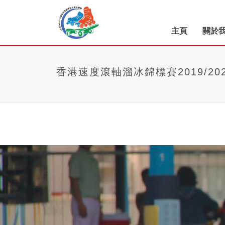
主頁
關於
香港速度滾軸溜冰錦標賽2019/202